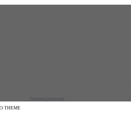
4.6
1778 Google Reviews
EXCLUSIVE SPA FOR WOMEN
ing and rejuvenating one’s health comes first before achieving anything 
Tacoma
Lynnwood
TO THEME